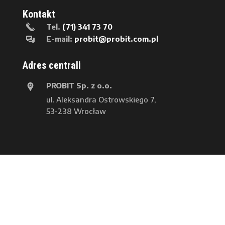
Kontakt
Tel.
(71) 341 73 70
E-mail:
probit@probit.com.pl
Adres centrali
PROBIT Sp. z o.o.
ul. Aleksandra Ostrowskiego 7,
53-238 Wrocław
PROBIT. Wszystkie prawa zastrzeżone
Procedura zgłoszeń wewnętrznych