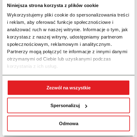
protokoły w kontroli, plany remontowe, rzuty
Niniejsza strona korzysta z plików cookie
lokalu.
Wykorzystujemy pliki cookie do spersonalizowania treści
i reklam, aby oferować funkcje społecznościowe i
$
Książka Obiektu Budowlanego
analizować ruch w naszej witrynie. Informacje o tym, jak
System umożliwia prowadzenie Książki Obiektu
korzystasz z naszej witryny, udostępniamy partnerom
Budowlanego w formie elektronicznej, z
społecznościowym, reklamowym i analitycznym.
zachowaniem wszelkich standardów książki
Partnerzy mogą połączyć te informacje z innymi danymi
papierowej.
otrzymanymi od Ciebie lub uzyskanymi podczas
korzystania z ich usług.
$
Dział Członkowski
Prowadzenie pełnego rejestru członków
Spółdzielni Mieszkaniowej.
Zezwól na wszystkie
Spersonalizuj
Odmowa