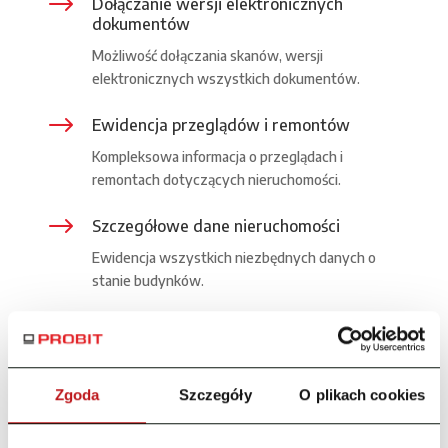
$
Dołączanie wersji elektronicznych
dokumentów
Możliwość dołączania skanów, wersji
elektronicznych wszystkich dokumentów.
$
Ewidencja przeglądów i remontów
Kompleksowa informacja o przeglądach i
remontach dotyczących nieruchomości.
$
Szczegółowe dane nieruchomości
Ewidencja wszystkich niezbędnych danych o
stanie budynków.
$
Wykaz protokołów
Możliwość dołączania skanów, wersji
Zgoda
Szczegóły
O plikach cookies
elektronicznych wszystkich dokumentów
dotyczących nieruchomości, na przykład: