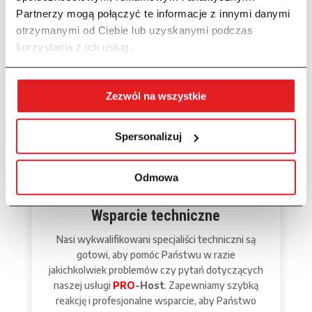
regularne kopie zapasowe oraz zabezpieczenia
Partnerzy mogą połączyć te informacje z innymi danymi
przed atakami cybernetycznymi. Państwa dane
otrzymanymi od Ciebie lub uzyskanymi podczas
są bezpieczne i poufne
korzystania z ich usług.
Zezwól na wszystkie
Spersonalizuj
Odmowa
Wsparcie techniczne
Nasi wykwalifikowani specjaliści techniczni są
gotowi, aby pomóc Państwu w razie
jakichkolwiek problemów czy pytań dotyczących
naszej usługi
PRO
-Host
. Zapewniamy szybką
reakcję i profesjonalne wsparcie, aby Państwo