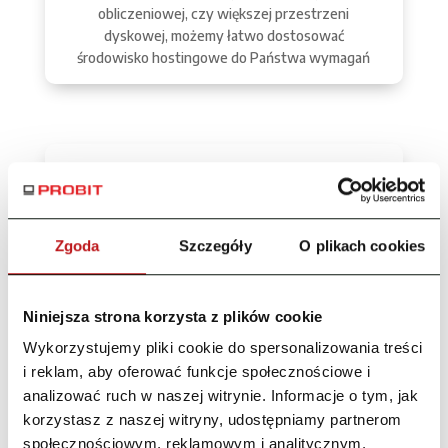
obliczeniowej, czy większej przestrzeni
dyskowej, możemy łatwo dostosować
środowisko hostingowe do Państwa wymagań
Zgoda
Szczegóły
O plikach cookies
Niniejsza strona korzysta z plików cookie
Bezpieczeństwo
Wykorzystujemy pliki cookie do spersonalizowania treści
i reklam, aby oferować funkcje społecznościowe i
Zabezpieczenie Państwa danych i aplikacji jest
dla nas najwyższym priorytetem. Nasza usługa
analizować ruch w naszej witrynie. Informacje o tym, jak
PRO
-Host
zapewnia zaawansowane środki
korzystasz z naszej witryny, udostępniamy partnerom
bezpieczeństwa, w tym monitorowanie,
społecznościowym, reklamowym i analitycznym.