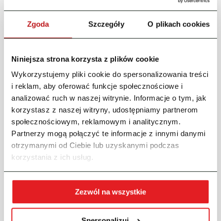
Angelika Widłak-Bąk
Specjalista ds. Handlowych
Zgoda
Szczegóły
O plikach cookies
Tel.
+48 609 252 226
Email:
a.widlak-bak@probit.com.pl
Niniejsza strona korzysta z plików cookie
Wykorzystujemy pliki cookie do spersonalizowania treści
i reklam, aby oferować funkcje społecznościowe i
analizować ruch w naszej witrynie. Informacje o tym, jak
korzystasz z naszej witryny, udostępniamy partnerom
społecznościowym, reklamowym i analitycznym.
Ewelina Furtak
Partnerzy mogą połączyć te informacje z innymi danymi
Specjalista ds. Handlowych
otrzymanymi od Ciebie lub uzyskanymi podczas
Tel.
+48 501 410 145
korzystania z ich usług.
Email:
e.furtak@probit.com.pl
Zezwól na wszystkie
Spersonalizuj