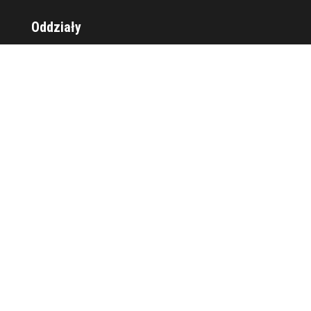
Oddziały
Wrocław
Sosnowiec
Social media
Kontakt
Tel.
(71) 341 73 70
E-mail:
probit@probit.com.pl
Adres centrali
PROBIT Sp. z o.o.