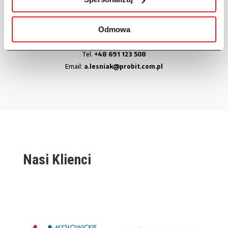
Adrianna Leśniak
Odmowa
Specjalista ds. Handlowych
Tel.
+48 691 123 508
Email:
a.lesniak@probit.com.pl
Nasi Klienci