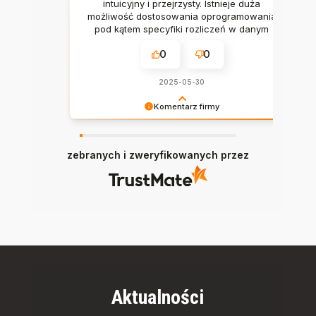
intuicyjny i przejrzysty. Istnieje duża
możliwość dostosowania oprogramowania
pod kątem specyfiki rozliczeń w danym
przedsiębiorstwie. Konsultanci zawsze
0
0
pomocni, cierpliwi, wykazują się dużym
zaangażowaniem a współpraca zawsze
przebiega w miłej atmosferze i spokoju.
2025-05-30
Firma i program godne polecenia 👍️
Dziękujemy bardzo za wsparcie i pomoc!
Komentarz firmy
Miło nam, że zarówno system, jak i obsługa
spełniły Państwa oczekiwania. Jesteśmy
zebranych i zweryfikowanych przez
wdzięczni za Państwa opinię.
Aktualności