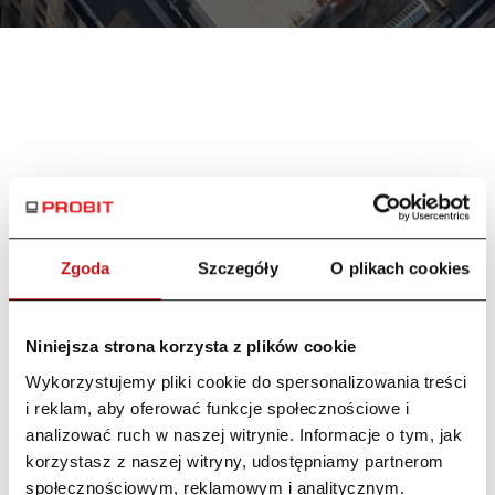
PROBIT
- PRO
Partner
Księgowych
Zgoda
Szczegóły
O plikach cookies
Szukasz
systemu księgowego
? Od
32 lat
dostarczamy firmom
oprogramowanie do
Niniejsza strona korzysta z plików cookie
zarządzania
wszystkimi działami funkcjonującymi w
Wykorzystujemy pliki cookie do spersonalizowania treści
Twojej firmie. Zawsze liczymy na sukcesy naszych
i reklam, aby oferować funkcje społecznościowe i
Klientów. Słuchamy ich potrzeb biznesowych i
analizować ruch w naszej witrynie. Informacje o tym, jak
proponujemy konkretne sposoby, by usprawnić
korzystasz z naszej witryny, udostępniamy partnerom
dotychczasowe procesy – oferując
profesjonalne
i
społecznościowym, reklamowym i analitycznym.