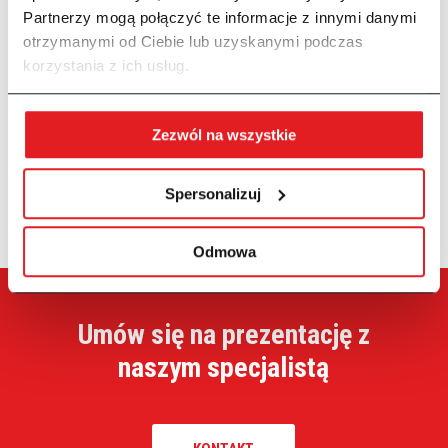
kompleksowe usługi
. Ponad
900
naszych klientów
Partnerzy mogą połączyć te informacje z innymi danymi
potwierdza, że z nami działasz bezpiecznie i zgodnie z
otrzymanymi od Ciebie lub uzyskanymi podczas
aktualnymi przepisami księgowymi.
korzystania z ich usług.
DOWIEDZ SIĘ WIĘCEJ
Zezwól na wszystkie
Spersonalizuj
Odmowa
Umów się na prezentację z
naszym specjalistą