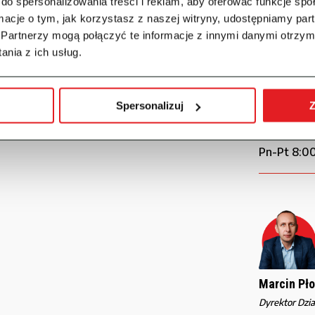
do spersonalizowania treści i reklam, aby oferować funkcje sp
ormacje o tym, jak korzystasz z naszej witryny, udostępniamy p
Partnerzy mogą połączyć te informacje z innymi danymi otrzym
nia z ich usług.
Zadzw
Spersonalizuj
Z
Tel.
+48 6
Pn-Pt 8:00
Marcin Pł
Dyrektor Dzi