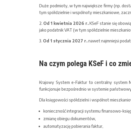
Duże podmioty, w tym największe firmy (np. dosta
tym spółdzielnie i wspólnoty mieszkaniowe, zaczn
2.
Od 1 kwietnia 2026 r.
KSeF stanie się obowią
jako podatnik VAT (w tym spółdzielnie mieszkanio
3.
Od 1 stycznia 2027 r.
nawet najmniejsi podat
Na czym polega KSeF i co zmi
Krajowy System e-Faktur to centralny system M
funkcjonuje bezpośrednio w systemie państwow
Dla księgowości spółdzielni i wspólnot mieszkani
konieczność integracji systemu finansowo-ksi
zmianę obiegu dokumentów,
automatyzację pobierania faktur,