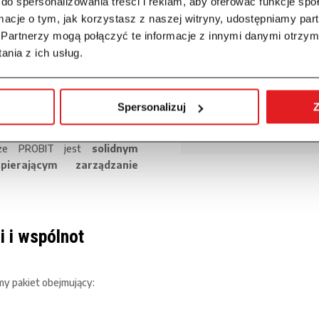
do spersonalizowania treści i reklam, aby oferować funkcje sp
niepotrzebnych czynności
bieżąco reaguje i odpowiad
ormacje o tym, jak korzystasz z naszej witryny, udostępniamy p
ch,
dzięki czemu mamy pewnoś
Partnerzy mogą połączyć te informacje z innymi danymi otrzym
nostki,
przepisami.
nia z ich usług.
 czynności przy wprowadzaniu
Członek Zarządu Syl
i,
Spersonalizuj
Z
Ociepka
onsultantów.
Spółdzielnia Mieszkaniow
że PROBIT jest
solidnym
erającym zarządzanie
i i wspólnot
y pakiet obejmujący: