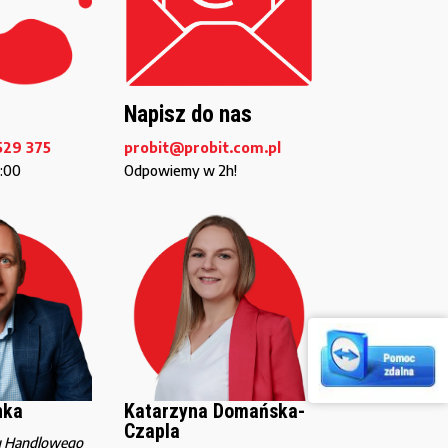
Napisz do nas
529 375
probit@probit.com.pl
6:00
Odpowiemy w 2h!
nka
Katarzyna Domańska-
Czapla
u Handlowego