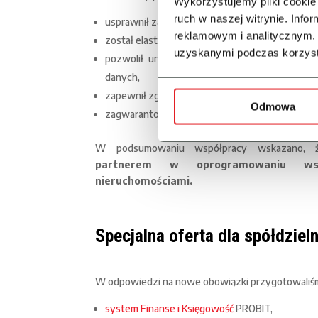
Wykorzystujemy pliki cookie 
ruch w naszej witrynie. Inf
usprawnił zarządzanie procesami i analizę dany
reklamowym i analitycznym. 
został elastycznie dopasowany do specyfiki jed
uzyskanymi podczas korzysta
pozwolił uniknąć powielania pracochłonnych
danych,
zapewnił zgodność z obowiązującymi przepisam
Odmowa
zagwarantował stałe wsparcie merytoryczne k
W podsumowaniu współpracy wskazano, 
partnerem w oprogramowaniu wspi
nieruchomościami.
Specjalna oferta dla spółdzieln
W odpowiedzi na nowe obowiązki przygotowaliśm
system Finanse i Księgowość
PROBIT,