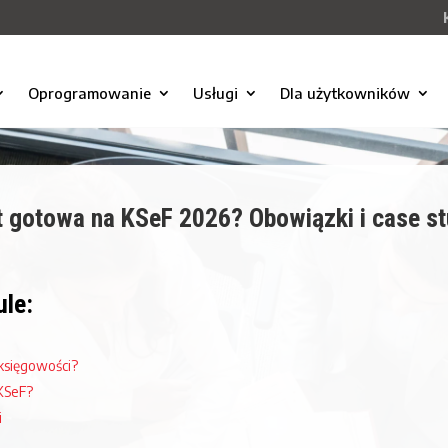
Oprogramowanie
Usługi
Dla użytkowników
st gotowa na KSeF 2026? Obowiązki i case s
ule:
 księgowości?
 KSeF?
i
t