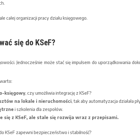
ch.
le całej organizacji pracy działu księgowego.
ować się do KSeF?
gowości. Jednocześnie może stać się impulsem do uporządkowania dok
warto:
wo-księgowy
, czy umożliwia integrację z KSeF?
ztów na lokale i nieruchomości
, tak aby automatyzacja działała pł
ętrzne
i szkolenia dla zespołów.
 się z KSeF, ale stale się rozwija wraz z przepisami.
 do KSeF zapewni bezpieczeństwo i stabilność?