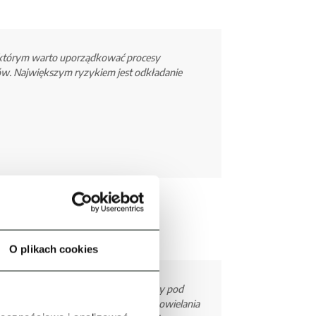
 w którym warto uporządkować procesy
ów. Największym ryzykiem jest odkładanie
O plikach cookies
onalności program został przygotowany pod
są ze sobą zintegrowane, unikamy powielania