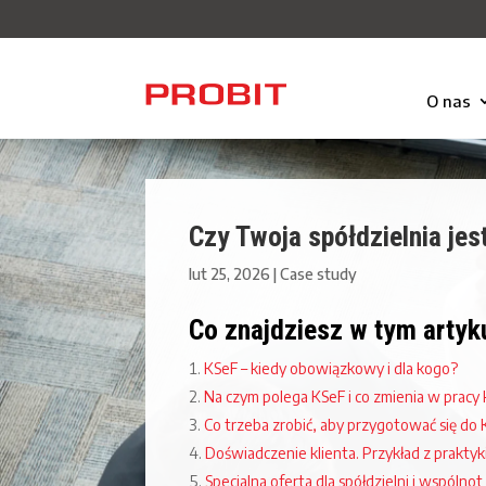
O nas
Czy Twoja spółdzielnia je
lut 25, 2026
|
Case study
Co znajdziesz w tym artyk
KSeF – kiedy obowiązkowy i dla kogo?
Na czym polega KSeF i co zmienia w pracy
Co trzeba zrobić, aby przygotować się do
Doświadczenie klienta. Przykład z praktyk
Specjalna oferta dla spółdzielni i wspólno