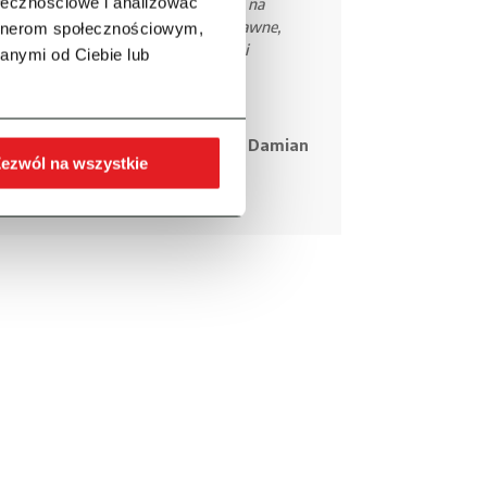
ołecznościowe i analizować
 przy wprowadzaniu danych. PROBIT na
a na zmieniające się uregulowania prawne,
artnerom społecznościowym,
ć, że działamy zgodnie z aktualnymi
anymi od Ciebie lub
wia Pardela, Prezes Zarządu Damian
ezwól na wszystkie
a w Łazach