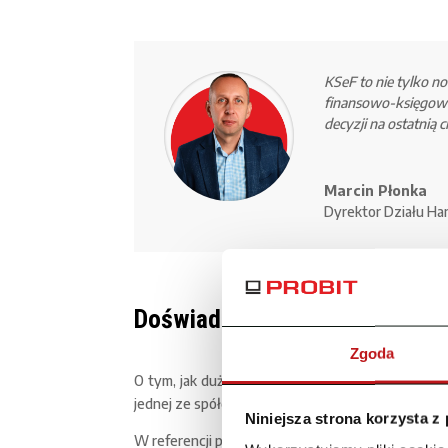
KSeF to nie tylko n
finansowo-księgowe
decyzji na ostatnią c
Marcin Płonka
Dyrektor Działu H
Doświadczenie klienta. Przykła
Zgoda
O tym, jak duże znaczenie ma dobrze dobrany s
jednej ze spółdzielni mieszkaniowych, która od la
Niniejsza strona korzysta z
W referencji podkreślono, że wdrożony system: