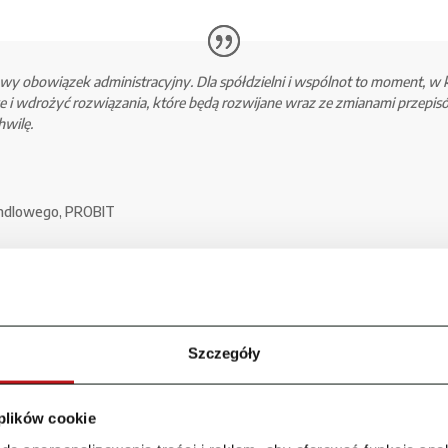
owy obowiązek administracyjny. Dla spółdzielni i wspólnot to moment,
 i wdrożyć rozwiązania, które będą rozwijane wraz ze zmianami przepis
hwilę.
andlowego
,
PROBIT
d z praktyki
Szczegóły
ystem, świadczy doświadczenie
t współpracuje z PROBIT.
Dzięki elastycznej funkcj
 plików cookie
nasze wymagania. Moduły 