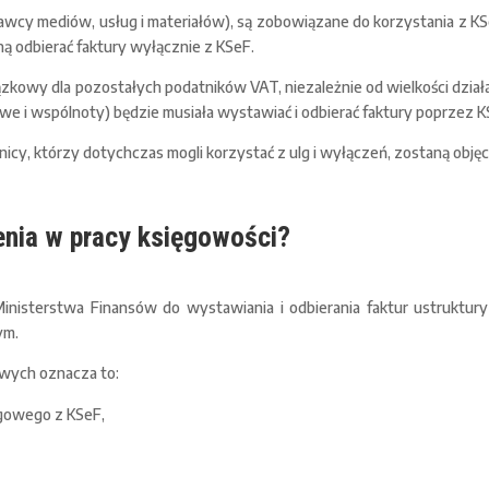
wcy mediów, usług i materiałów), są zobowiązane do korzystania z KSeF 
ą odbierać faktury wyłącznie z KSeF.
zkowy dla pozostałych podatników VAT, niezależnie od wielkości działaln
we i wspólnoty) będzie musiała wystawiać i odbierać faktury poprzez K
nicy, którzy dotychczas mogli korzystać z ulg i wyłączeń, zostaną obj
enia w pracy księgowości?
inisterstwa Finansów do wystawiania i odbierania faktur ustruktury
ym.
owych oznacza to:
ęgowego z KSeF,