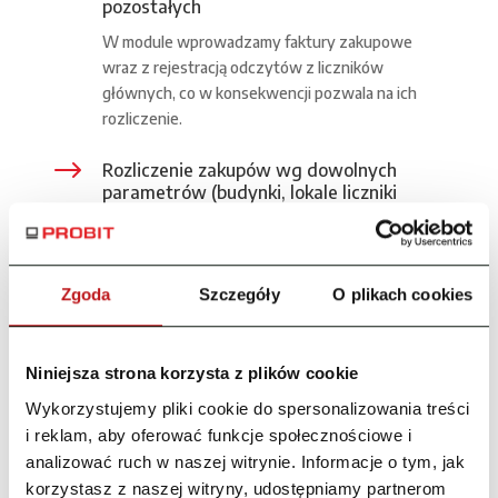
pozostałych
W module wprowadzamy faktury zakupowe
wraz z rejestracją odczytów z liczników
głównych, co w konsekwencji pozwala na ich
rozliczenie.
$
Rozliczenie zakupów wg dowolnych
parametrów (budynki, lokale liczniki
główne)
System umożliwia rozliczanie dowolnych
zakupów według określonych schematów i
Zgoda
Szczegóły
O plikach cookies
kluczy podziału na różne miejsca powstawania
kosztów.
$
Niniejsza strona korzysta z plików cookie
Rozliczanie mediów wg zdefiniowanych
kryteriów
Wykorzystujemy pliki cookie do spersonalizowania treści
i reklam, aby oferować funkcje społecznościowe i
System pozwala na rozliczanie kosztów mediów
wg wybranych przez operatora kluczy. W
analizować ruch w naszej witrynie. Informacje o tym, jak
module dostępne są różne modele rozliczeniowe,
korzystasz z naszej witryny, udostępniamy partnerom