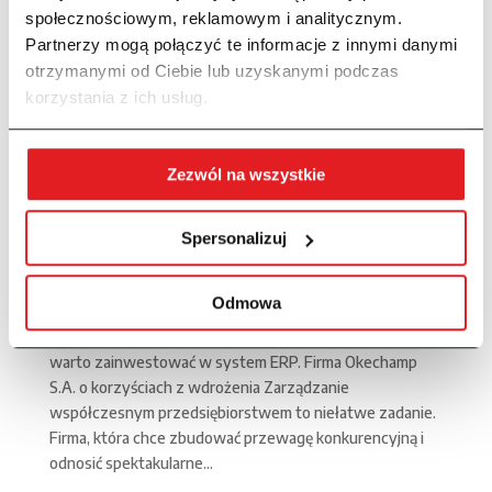
społecznościowym, reklamowym i analitycznym.
Partnerzy mogą połączyć te informacje z innymi danymi
otrzymanymi od Ciebie lub uzyskanymi podczas
korzystania z ich usług.
Zezwól na wszystkie
Spersonalizuj
Nieustanny rozwój z systemem ERP – Przykład firmy
Okechamp S.A.
20/03/2023
|
Case study
Odmowa
Przepis na rozwój przedsiębiorstwa, czyli dlaczego
warto zainwestować w system ERP. Firma Okechamp
S.A. o korzyściach z wdrożenia Zarządzanie
współczesnym przedsiębiorstwem to niełatwe zadanie.
Firma, która chce zbudować przewagę konkurencyjną i
odnosić spektakularne...