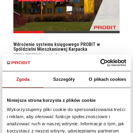
Wdrożenie systemu księgowego PROBIT w
Spółdzielni Mieszkaniowej Karpacka
27/04/2023
|
Case study
Co znajdziesz w tym artykule: Przedstawienie
problemów związanych z zarządzaniem
Zgoda
Szczegóły
O plikach cookies
nieruchomościami Przedstawienie rozwiązania:
oprogramowanie PROBIT PRO-SM Charakterystyka
firmy: Karpacka Spółdzielnia Mieszkaniowa Dlaczego
Niniejsza strona korzysta z plików cookie
zdecydowano się na wdrożenie systemu PROBIT...
Wykorzystujemy pliki cookie do spersonalizowania treści
i reklam, aby oferować funkcje społecznościowe i
analizować ruch w naszej witrynie. Informacje o tym, jak
korzystasz z naszej witryny, udostępniamy partnerom