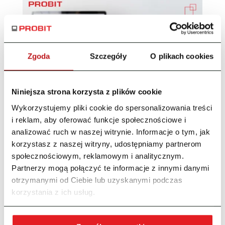
Zgoda
Szczegóły
O plikach cookies
Niniejsza strona korzysta z plików cookie
Wykorzystujemy pliki cookie do spersonalizowania treści
i reklam, aby oferować funkcje społecznościowe i
analizować ruch w naszej witrynie. Informacje o tym, jak
Jaki program do fakturowania wybrać? Sprawdź, jak
znaleźć najlepsze oprogramowanie dla Twojej firmy
korzystasz z naszej witryny, udostępniamy partnerom
13/08/2024
|
Blog
społecznościowym, reklamowym i analitycznym.
Partnerzy mogą połączyć te informacje z innymi danymi
Jaki program do fakturowania wybrać? Sprawdź, jak
otrzymanymi od Ciebie lub uzyskanymi podczas
znaleźć najlepsze oprogramowanie dla Twojej firmy Co
korzystania z ich usług.
znajdziesz w tym artykule: Wstęp Dlaczego warto
zainwestować w dobry program do fakturowania? Na co
zwrócić uwagę wybierając program do fakturowania?