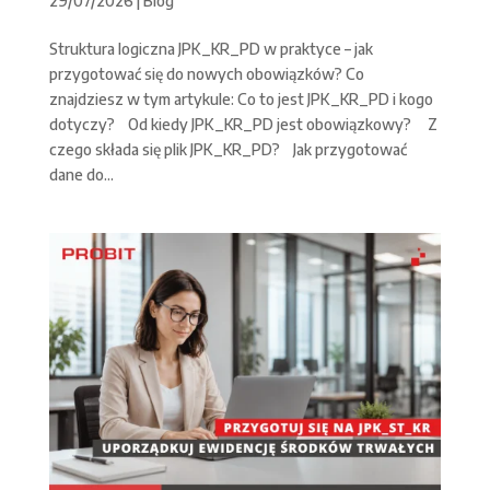
29/07/2026
|
Blog
Struktura logiczna JPK_KR_PD w praktyce – jak
przygotować się do nowych obowiązków? Co
znajdziesz w tym artykule: Co to jest JPK_KR_PD i kogo
dotyczy? Od kiedy JPK_KR_PD jest obowiązkowy? Z
czego składa się plik JPK_KR_PD? Jak przygotować
dane do...