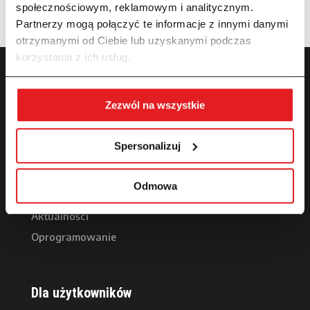
społecznościowym, reklamowym i analitycznym.
Partnerzy mogą połączyć te informacje z innymi danymi
otrzymanymi od Ciebie lub uzyskanymi podczas
korzystania z ich usług.
Zezwól na wszystkie
PROBIT Sp. z o.o.
Spersonalizuj
Nasza historia
Kariera
Odmowa
Sponsorujemy
Aktualności
Oprogramowanie
Dla użytkowników