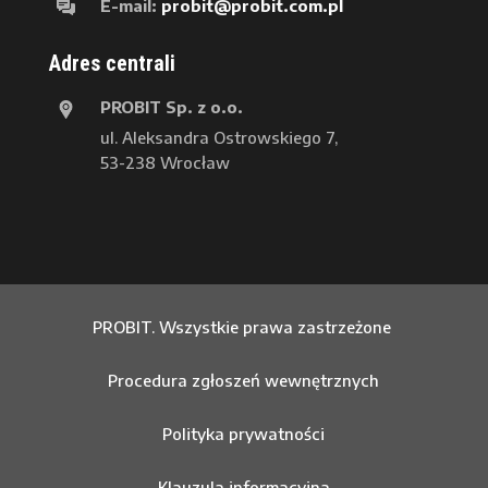
E-mail:
probit@probit.com.pl
Adres centrali
PROBIT Sp. z o.o.
ul. Aleksandra Ostrowskiego 7,
53-238 Wrocław
PROBIT. Wszystkie prawa zastrzeżone
Procedura zgłoszeń wewnętrznych
Polityka prywatności
Klauzula informacyjna