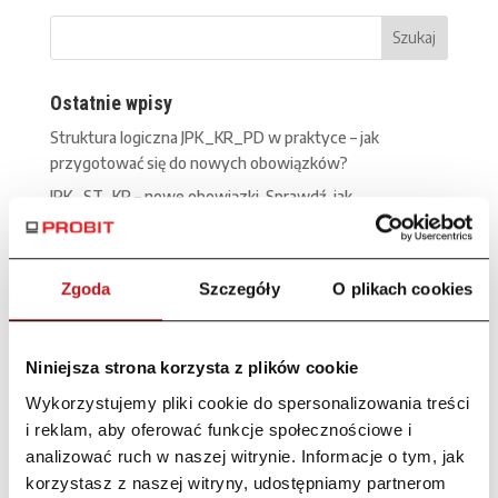
Ostatnie wpisy
Struktura logiczna JPK_KR_PD w praktyce – jak
przygotować się do nowych obowiązków?
JPK_ST_KR – nowe obowiązki. Sprawdź, jak
przygotować się krok po kroku
Biblioteki stawiają na automatyzację i nowoczesność. Jak
wybrać program księgowy dla instytucji kultury?
Zgoda
Szczegóły
O plikach cookies
Aktualne wersje systemu 2026
Czy Twoja spółdzielnia jest gotowa na KSeF 2026?
Niniejsza strona korzysta z plików cookie
Obowiązki i case study
Wykorzystujemy pliki cookie do spersonalizowania treści
Najnowsze komentarze
i reklam, aby oferować funkcje społecznościowe i
analizować ruch w naszej witrynie. Informacje o tym, jak
probit-admin
-
Nowe partnerstwo: PROBIT i Suncode
korzystasz z naszej witryny, udostępniamy partnerom
Marek Nowak
-
Nowe partnerstwo: PROBIT i Suncode