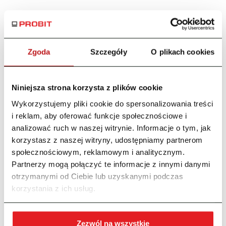
Zgoda
Szczegóły
O plikach cookies
Niniejsza strona korzysta z plików cookie
Wykorzystujemy pliki cookie do spersonalizowania treści
Ostatnie wpisy
i reklam, aby oferować funkcje społecznościowe i
analizować ruch w naszej witrynie. Informacje o tym, jak
Struktura logiczna JPK_KR_PD w praktyce – jak
korzystasz z naszej witryny, udostępniamy partnerom
przygotować się do nowych obowiązków?
społecznościowym, reklamowym i analitycznym.
JPK_ST_KR – nowe obowiązki. Sprawdź, jak
Partnerzy mogą połączyć te informacje z innymi danymi
przygotować się krok po kroku
otrzymanymi od Ciebie lub uzyskanymi podczas
Biblioteki stawiają na automatyzację i nowoczesność. Jak
korzystania z ich usług.
wybrać program księgowy dla instytucji kultury?
Aktualne wersje systemu 2026
Zezwól na wszystkie
Czy Twoja spółdzielnia jest gotowa na KSeF 2026?