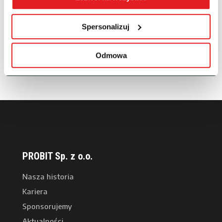
Obowiązki i case study
Spersonalizuj
Najnowsze komentarze
probit-admin
-
Nowe partnerstwo: PROBIT i Suncode
Odmowa
Marek Nowak
-
Nowe partnerstwo: PROBIT i Suncode
PROBIT Sp. z o.o.
Nasza historia
Kariera
Sponsorujemy
Aktualności