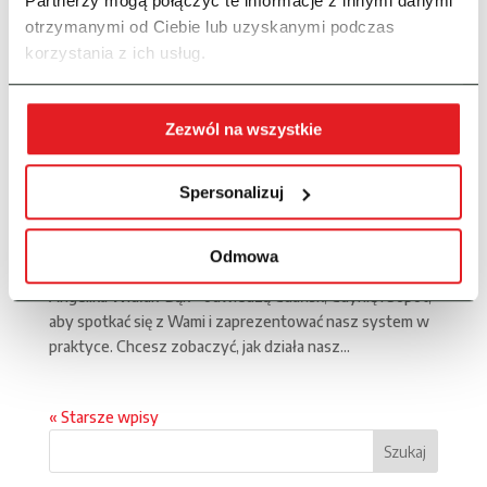
Partnerzy mogą połączyć te informacje z innymi danymi
otrzymanymi od Ciebie lub uzyskanymi podczas
korzystania z ich usług.
Zezwól na wszystkie
Trójmiejski tour! Spotkaj się z nami 23–24.04.2025
Spersonalizuj
11/04/2025
|
Wiadomości
Trójmiejski tour! Spotkaj się z nami 23–24.04.2025 Już 23 i
Odmowa
24 kwietnia nasi przedstawiciele – Adrianna Leśniak oraz
Angelika Widłak-Bąk – odwiedzą Gdańsk, Gdynię i Sopot,
aby spotkać się z Wami i zaprezentować nasz system w
praktyce. Chcesz zobaczyć, jak działa nasz...
« Starsze wpisy