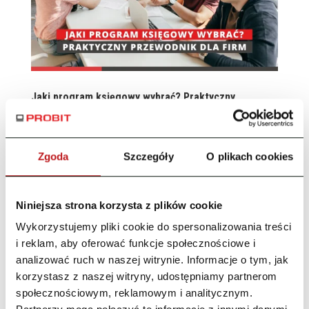
Jaki program księgowy wybrać? Praktyczny
przewodnik dla firm
28/07/2025
|
Blog
Jaki program księgowy wybrać? Praktyczny przewodnik
Zgoda
Szczegóły
O plikach cookies
dla firm Co znajdziesz w tym artykule: Wstęp Koszty,
które widać dopiero po czasie Jak uniknąć nietrafionego
wyboru? Dlaczego firmy wybierają systemy modułowe
Niniejsza strona korzysta z plików cookie
PRO-Firma to system księgowy, który dopasowuje się
Wykorzystujemy pliki cookie do spersonalizowania treści
do...
i reklam, aby oferować funkcje społecznościowe i
analizować ruch w naszej witrynie. Informacje o tym, jak
korzystasz z naszej witryny, udostępniamy partnerom
społecznościowym, reklamowym i analitycznym.